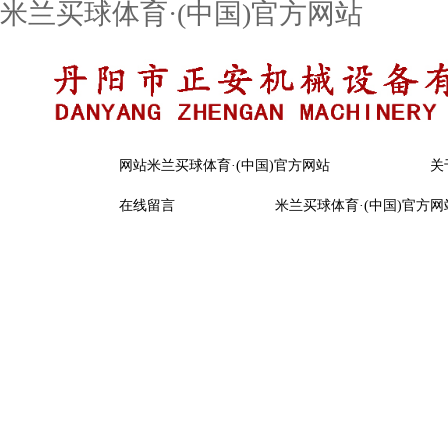
米兰买球体育·(中国)官方网站
网站米兰买球体育·(中国)官方网站
关
在线留言
米兰买球体育·(中国)官方网