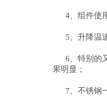
4、组件使用
5、升降温速
6、特别的又
果明显；
7、不锈钢一