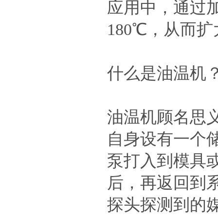
应用中，通过
180℃，从而
什么是油温机
油温机顾名思
自身设有一个
泵打入到模具
后，再返回到
探头探测到的