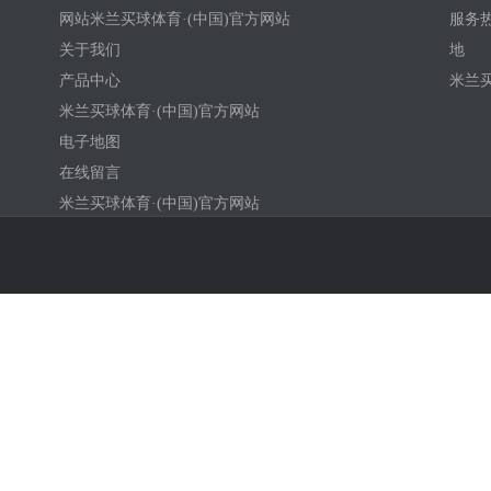
网站米兰买球体育·(中国)官方网站
服务热线
关于我们
地 
产品中心
米兰买
米兰买球体育·(中国)官方网站
电子地图
在线留言
米兰买球体育·(中国)官方网站