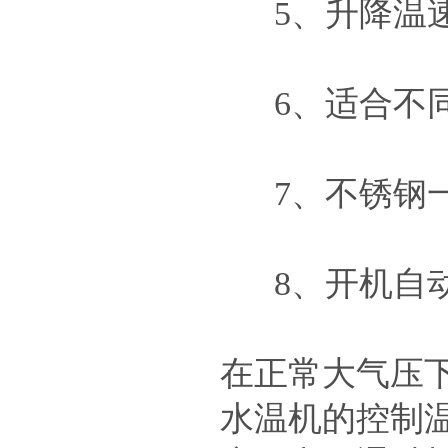
5、升降温速
6、适合不同
7、不锈钢一
8、开机自动
在正常大气压下
水温机的控制温