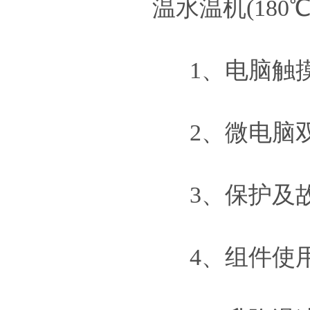
温水温机(180
1、电脑触摸
2、微电脑双组
3、保护及故
4、组件使用