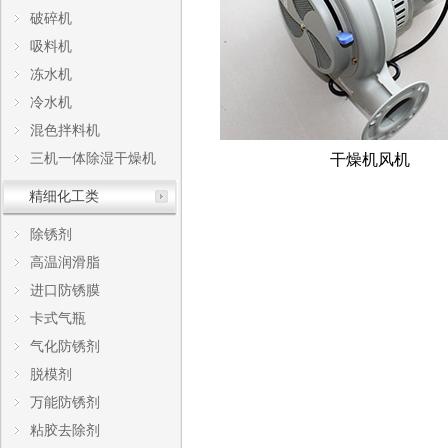
破碎机
吸料机
冻水机
冷水机
混色拌料机
三机一体除湿干燥机
干燥机风机
精细化工类
除锈剂
高温润滑脂
进口防锈膜
卡式气瓶
气化防锈剂
脱模剂
万能防锈剂
粘胶去除剂