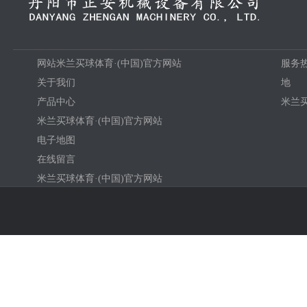
网站米兰买球体育·(中国)官方网站
服务热线
关于我们
地 
产品中心
米兰买
米兰买球体育·(中国)官方网站
电子地图
在线留言
米兰买球体育·(中国)官方网站