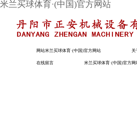
米兰买球体育·(中国)官方网站
网站米兰买球体育·(中国)官方网站
关
在线留言
米兰买球体育·(中国)官方网