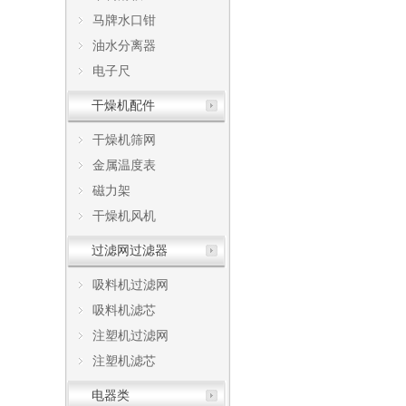
马牌水口钳
油水分离器
电子尺
干燥机配件
干燥机筛网
金属温度表
磁力架
干燥机风机
过滤网过滤器
吸料机过滤网
吸料机滤芯
注塑机过滤网
注塑机滤芯
电器类