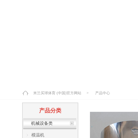
米兰买球体育·(中国)官方网站
>
产品中心
产品分类
机械设备类
模温机