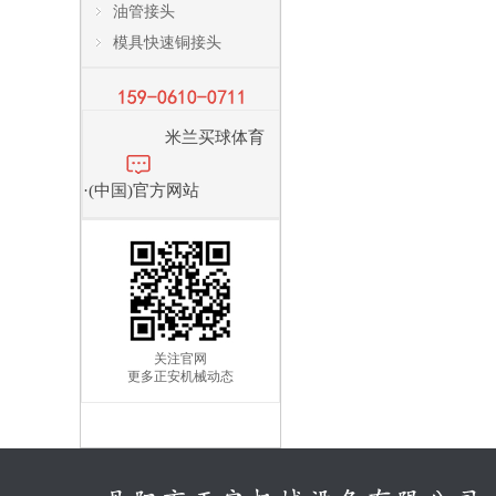
油管接头
模具快速铜接头
米兰买球体育
·(中国)官方网站
关注官网
更多正安机械动态