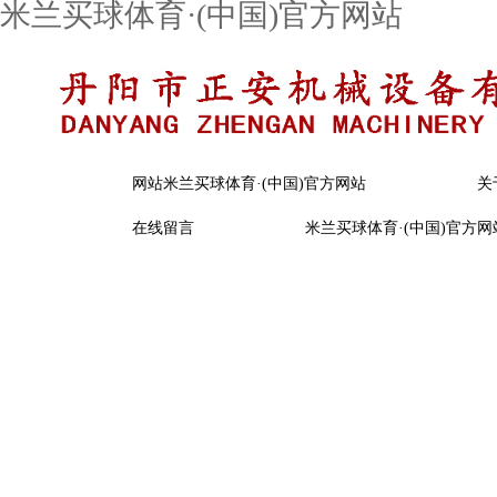
米兰买球体育·(中国)官方网站
网站米兰买球体育·(中国)官方网站
关
在线留言
米兰买球体育·(中国)官方网