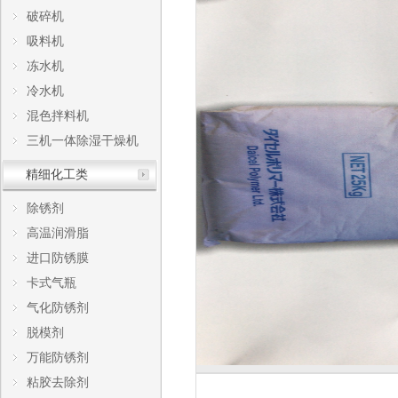
破碎机
吸料机
冻水机
冷水机
混色拌料机
三机一体除湿干燥机
精细化工类
除锈剂
高温润滑脂
进口防锈膜
卡式气瓶
气化防锈剂
脱模剂
万能防锈剂
粘胶去除剂