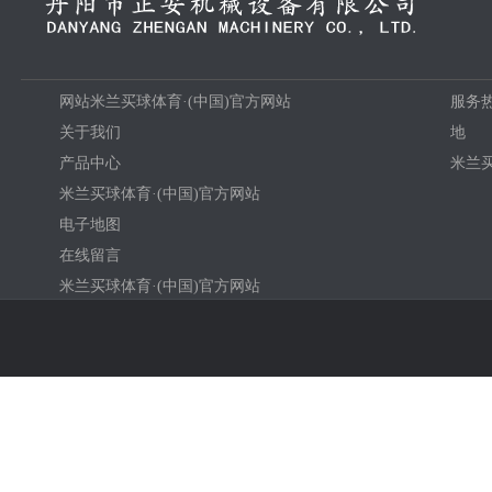
网站米兰买球体育·(中国)官方网站
服务热线
关于我们
地 
产品中心
米兰买
米兰买球体育·(中国)官方网站
电子地图
在线留言
米兰买球体育·(中国)官方网站