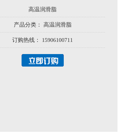
高温润滑脂
产品分类：
高温润滑脂
订购热线：
15906100711