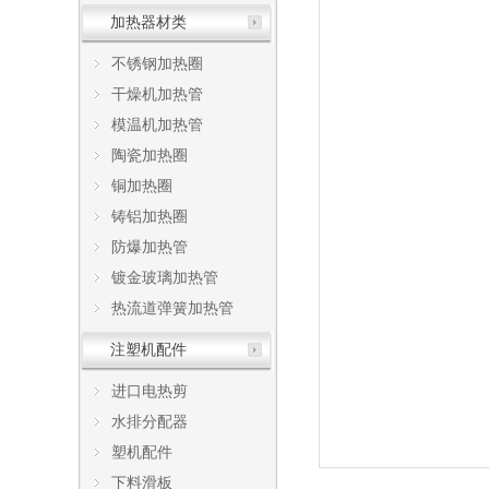
加热器材类
不锈钢加热圈
干燥机加热管
模温机加热管
陶瓷加热圈
铜加热圈
铸铝加热圈
防爆加热管
镀金玻璃加热管
热流道弹簧加热管
注塑机配件
进口电热剪
水排分配器
塑机配件
下料滑板